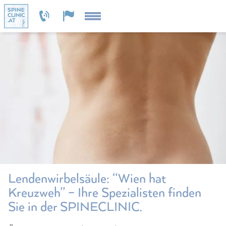
Lendenwirbelsäule: “Wien hat
Kreuzweh” – Ihre Spezialisten finden
Sie in der SPINECLINIC.